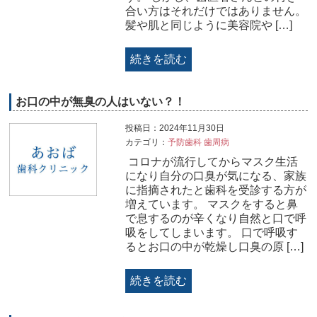
合い方はそれだけではありません。
髪や肌と同じように美容院や […]
続きを読む
お口の中が無臭の人はいない？！
投稿日：2024年11月30日
カテゴリ：
予防歯科
歯周病
コロナが流行してからマスク生活
になり自分の口臭が気になる、家族
に指摘されたと歯科を受診する方が
増えています。 マスクをすると鼻
で息するのが辛くなり自然と口で呼
吸をしてしまいます。 口で呼吸す
るとお口の中が乾燥し口臭の原 […]
続きを読む