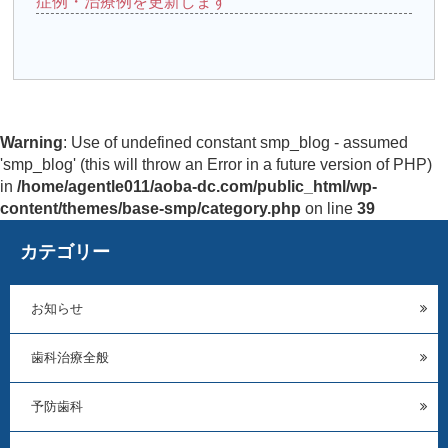
症例・治療例を更新します
Warning
: Use of undefined constant smp_blog - assumed
'smp_blog' (this will throw an Error in a future version of PHP)
in
/home/agentle011/aoba-dc.com/public_html/wp-
content/themes/base-smp/category.php
on line
39
カテゴリー
お知らせ
歯科治療全般
予防歯科