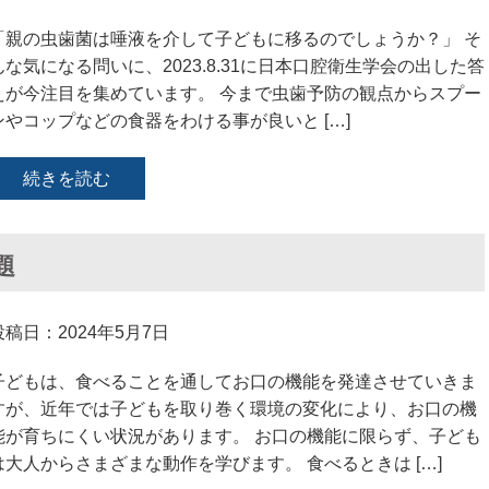
「親の虫歯菌は唾液を介して子どもに移るのでしょうか？」 そ
んな気になる問いに、2023.8.31に日本口腔衛生学会の出した答
えが今注目を集めています。 今まで虫歯予防の観点からスプー
ンやコップなどの食器をわける事が良いと […]
続きを読む
題
投稿日：2024年5月7日
子どもは、食べることを通してお口の機能を発達させていきま
すが、近年では子どもを取り巻く環境の変化により、お口の機
能が育ちにくい状況があります。 お口の機能に限らず、子ども
は大人からさまざまな動作を学びます。 食べるときは […]