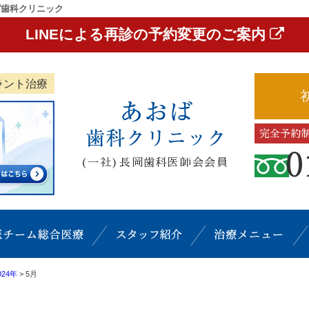
ば歯科クリニック
LINEによる再診の予約変更のご案内
ラント治療
完全予約
0
(一社)長岡歯科医師会会員
ク概要(初めての方へ)
担当医チーム総合医療
スタッフ紹介
024年
>
5月