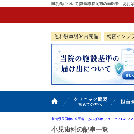
離乳食について|新潟県長岡市の歯医者｜あお
無料駐車場34台完備
精密インプ
ホーム
クリニッ
新潟県長岡市の歯医者｜あおば歯科クリニックTOP
>
2
小児歯科の記事一覧