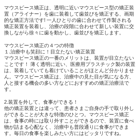
マウスピース矯正は、透明に近いマウスピース型の矯正装
置（アライナー）を歯に装着して歯並びを矯正する、画期
的な矯正方法です! 一人ひとりの歯に合わせて作製される
矯正装置を装着し、治療の段階に合わせて新しい装置に交
換しながら徐々に歯を動かし、歯並びを矯正します。
マウスピース矯正の４つの特徴
１.治療中も笑顔に！目立たない矯正装置
マウスピース矯正の一番のメリットは、装置が目立たない
ことです！ 薄く透明に近い、医療用プラスチック製の装置
は、装着していても着けていることがほとんど分かりませ
ん。マウスピース矯正は、治療中の見た目が気になる方、
人と接する機会の多い方などにおすすめの矯正治療法で
す。
2.装置を外して、食事ができる！
他の矯正装置とは違って、患者さまご自身の手で取り外し
ができることが大きな特徴のひとつ。マウスピース矯正
は、食事の時には取り外すことができるので、装置に食べ
物が詰まる心配なく、治療中も普段通りに食事ができま
す。毎日の食事を楽しみたい方にはピッタリですね。