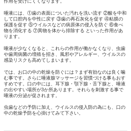
作用を受けにくくなります。
唾液には、①歯の表面についた汚れを洗い流す
②酸を中和
して口腔内を中性に戻す
③歯の再石灰化を促す
④粘膜の
保護を促す
⑤ウイルスなどの病原体の侵入を防ぐ
⑥食べ
物を消化する
⑦異物を体から排除する
といった作用があ
ります。
唾液が少なくなると、これらの作用が働かなくなり、虫歯
や歯周病菌の増殖を招き、風邪やアレルギー、ウイルスの
感染リスクも高めてしまいます。
では、お口の中の乾燥を防ぐには？まず有効なのは良く噛
む事です。さらに唾液腺マッサージを習慣づける事もおす
すめです。口の中には、耳下腺・顎下腺・舌下腺と、唾液
の出やすい場所が
3
か所あります。それらを刺激する事で
唾液の分泌が促されます。
虫歯などの予防に加え、ウイルスの侵入防の為にも、口の
中の乾燥予防を心掛けてみて下さい。