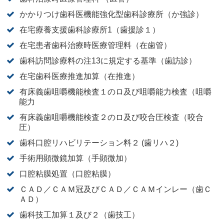
かかりつけ歯科医機能強化型歯科診療所（か強診）
在宅療養支援歯科診療所1（歯援診１）
在宅患者歯科治療時医療管理料（在歯管）
歯科訪問診療料の注13に規定する基準（歯訪診）
在宅歯科医療推進加算（在推進）
有床義歯咀嚼機能検査１のロ及び咀嚼能力検査（咀嚼
能力
有床義歯咀嚼機能検査２のロ及び咬合圧検査（咬合
圧）
歯科口腔リハビリテーション料２ (歯リハ２)
手術用顕微鏡加算（手顕微加）
口腔粘膜処置（口腔粘膜）
ＣＡＤ／ＣＡＭ冠及びＣＡＤ／ＣＡＭインレー（歯Ｃ
ＡＤ）
歯科技工加算１及び２（歯技工）