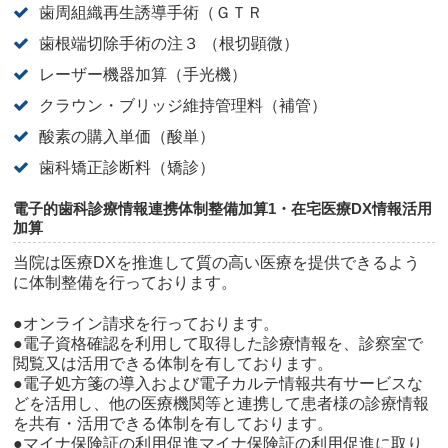
歯周組織再生誘導手術（ＧＴＲ
歯根端切除手術の注３ （根切顕微）
レーザー機器加算（手光機）
クラウン・ブリッジ維持管理料（補管）
酸素の購入単価（酸単）
歯科矯正診断料（矯診）
電子的歯科診療情報連携体制整備加算1・在宅医療DX情報活用
加算
当院は医療DXを推進して質の高い医療を提供できるよう
に体制整備を行っております。
●オンライン請求を行っております。
●電子資格確認を利用して取得した診療情報を、診察室で
閲覧又は活用できる体制を有しております。
●電子処方箋の導入および電子カルテ情報共有サービスな
どを活用し、他の医療機関等と連携して患者様の診療情報
を共有・活用できる体制を有しております。
●マイナ保険証の利用促進マイナ保険証の利用促進に取り