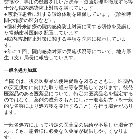
交換や、専用の機器を用いた洗浄・滅菌処理を徹底する等
十分な院内感染防止対策を講じています。
●感染症患者に対する診療体制を確保しています（診療時
間や場所の区分など）。
●歯科外来診療の院内感染防止対策に関する研修を受講し
た常勤歯科医師を配置しています。
●院内感染防止対策に関する事項を院内に掲示していま
す。
●年に１回、院内感染対策の実施状況等について、地方厚
生（支）局長に報告しています。
一般名処方加算
当院では、後発医薬品の使用促進を図るとともに、医薬品
の安定供給に向けた取り組み等を実施しております。後発
医薬品のある医薬品について、特定の医薬品名を指定する
のではなく、薬剤の成分をもとにした一般名処方（※一般
的な名称により処方箋を発行すること）を行う場合があり
ます。
一般名処方によって特定の医薬品の供給が不足した場合で
あっても、患者様に必要な医薬品が提供しやすくなりま
す。